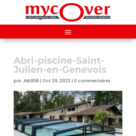
Abri-piscine-Saint-
Julien-en-Genevois
par
JML808
|
Oct 29, 2023
|
0 commentaires