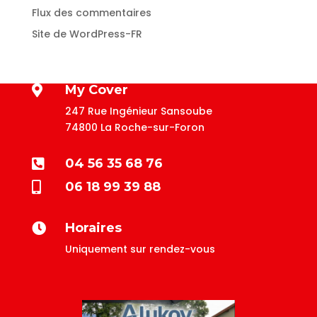
Flux des commentaires
Site de WordPress-FR
My Cover

247 Rue Ingénieur Sansoube
74800 La Roche-sur-Foron
04 56 35 68 76

06 18 99 39 88

Horaires

Uniquement sur rendez-vous