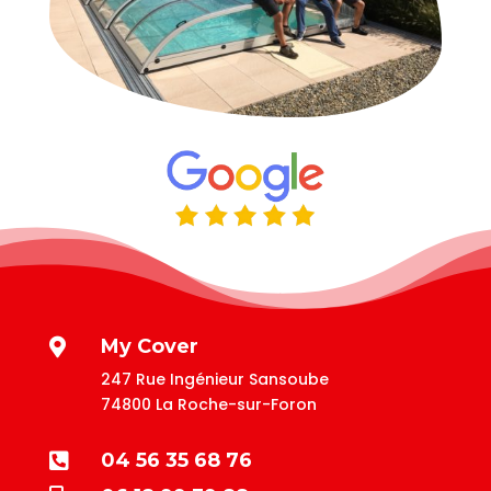
My Cover

247 Rue Ingénieur Sansoube
74800 La Roche-sur-Foron
04 56 35 68 76
