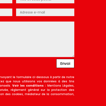
Envoi
nvoyant le formulaire ci-dessous à partir de notre
tez que nous utilisions vos données à des fins
onseils.
Voir les conditions :
Mentions Légales,
privée, règlement général sur la protection des
ion des cookies, médiateur de la consommation,