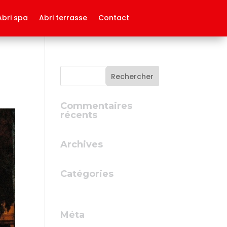
Abri spa
Abri terrasse
Contact
Commentaires
récents
Archives
Catégories
Aucune catégorie
Méta