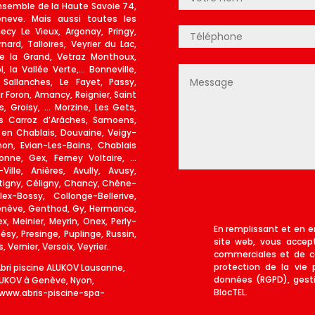
nsemble de la Haute Savoie 74,
eve. Mais aussi toutes les
y Le Vieux, Argonay, Pringy,
ard, Talloires, Veyrier du Lac,
le la Grand, Vetraz Monthoux,
, la Vallée Verte,… Bonneville,
 Sallanches, Le Fayet, Passy,
ur Foron, Amancy, Reignier, Saint
s, Groisy, … Morzine, Les Gets,
s Carroz d’Arâches, Samoens,
en Chablais, Douvaine, Veigy-
on, Evian-Les-Bains, Chablais
onne, Gex, Ferney Voltaire, …
lle, Anières, Avully, Avusy,
rtigny, Céligny, Chancy, Chêne-
x-Bossy, Collonge-Bellerive,
Genève, Genthod, Gy, Hermance,
, Meinier, Meyrin, Onex, Perly-
En remplissant et en e
y, Presinge, Puplinge, Russin,
site web, vous accep
 Vernier, Versoix, Veyrier.
commerciales et de c
protection de la vie 
Abri piscine ALUKOV Lausanne,
données (RGPD), gest
ALUKOV à Genève, Nyon,
BlocTEL.
/www.abris-piscine-spa-