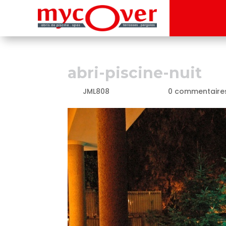
abri-piscine-nuit
par
JML808
|
Oct 29, 2023
|
0 commentaire