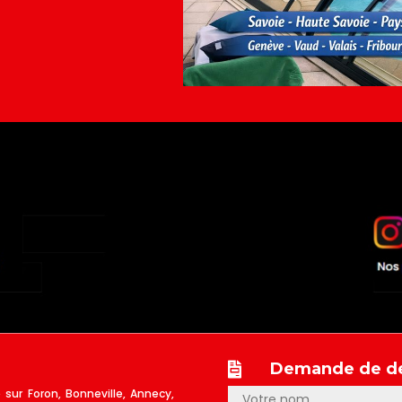
Demande de de

 sur Foron, Bonneville, Annecy,