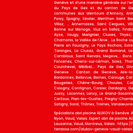
Genève et d’une manière générale sur l’e
du Pays de Gex et du canton de Gen
communes aux alentours d’Annecy, Annec
Poisy, Epagny, Sévrier, Menthon Saint Bern
Villaz, … Annemasse, Saint Cergues, Vil
Bonne sur Menoge, Viuz en Sallaz, Findrol
Ayze, Vougy, Marignier, Cluses, Thyez,
Chamonix, la Vallée de l’Arve... La Roche s
Pierre en Faucigny, Le Pays Rochois, Evire
Taninges, La Clusaz, Grand Bornand, Le
Combloux, Saint Gervais, Megeve,… Bons 
Foncenex, Chens-sur-Léman, Sciez, Thon
Courchevel, Méribel,… Pays de Gex, Div
Geneve : Canton de Geneve, Aire-la-Vi
Bardonnex, Bellevue, Bernex, Carouge, Ca
Bougeries, Chêne-Bourg, Choulex, Colle
Cologny, Confignon, Corsier, Dardagny, 
Jussy, Laconnex, Lancy, Le Grand-Saconnex
Certoux, Plan-les-Ouates, Pregny-Chambés
Satigny, Soral, Thônex, Troinex, Vandœuvres,
Spécialiste abri piscine ALUKOV à Genève. 
Nyon, Vaud, Valais. Expert abri de piscine 
Lausanne, Vaud, Montreux, Valais :
https:/
terrasse.com/alukov-geneve-vaud-valais