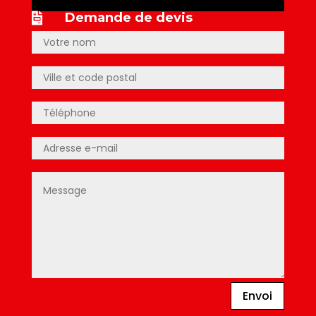
Demande de devis

Envoi