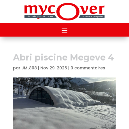
Abri piscine Megeve 4
par
JML808
|
Nov 29, 2025
|
0 commentaires