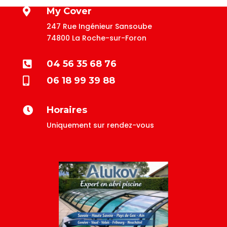
My Cover

247 Rue Ingénieur Sansoube
74800 La Roche-sur-Foron
04 56 35 68 76

06 18 99 39 88

Horaires

Uniquement sur rendez-vous