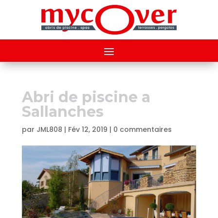
Abri de piscine a
Sallanches
par
JML808
|
Fév 12, 2019
|
0 commentaires