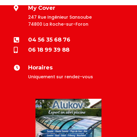
My Cover

247 Rue Ingénieur Sansoube
74800 La Roche-sur-Foron
04 56 35 68 76

06 18 99 39 88

Horaires

Uniquement sur rendez-vous