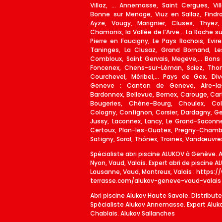
Villaz, … Annemasse, Saint Cergues, Vil
Bonne sur Menoge, Viuz en Sallaz, Findrol
Ayze, Vougy, Marignier, Cluses, Thyez,
Chamonix, la Vallée de l’Arve... La Roche s
Pierre en Faucigny, Le Pays Rochois, Evire
Taninges, La Clusaz, Grand Bornand, Le
Combloux, Saint Gervais, Megeve,… Bons 
Foncenex, Chens-sur-Léman, Sciez, Thon
Courchevel, Méribel,… Pays de Gex, Div
Geneve : Canton de Geneve, Aire-la-Vi
Bardonnex, Bellevue, Bernex, Carouge, Ca
Bougeries, Chêne-Bourg, Choulex, Colle
Cologny, Confignon, Corsier, Dardagny, 
Jussy, Laconnex, Lancy, Le Grand-Saconnex
Certoux, Plan-les-Ouates, Pregny-Chambés
Satigny, Soral, Thônex, Troinex, Vandœuvres,
Spécialiste abri piscine ALUKOV à Genève. 
Nyon, Vaud, Valais. Expert abri de piscine 
Lausanne, Vaud, Montreux, Valais :
https:/
terrasse.com/alukov-geneve-vaud-valais
Abri piscine Alukov Haute Savoie. Distribute
Spécialiste Alukov Annemasse. Expert Aluko
Chablais. Alukov Sallanches