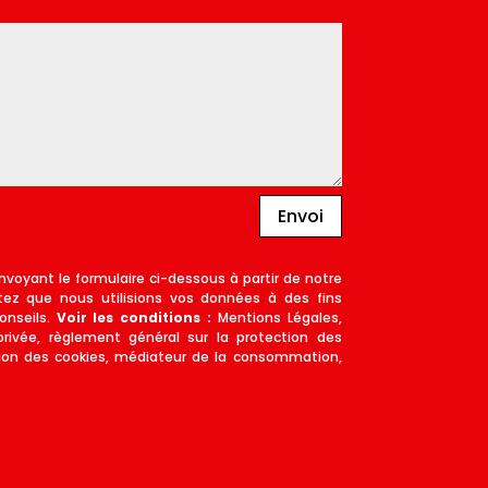
Envoi
nvoyant le formulaire ci-dessous à partir de notre
tez que nous utilisions vos données à des fins
onseils.
Voir les conditions :
Mentions Légales,
privée, règlement général sur la protection des
ion des cookies, médiateur de la consommation,