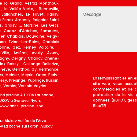
le la Grand, Vetraz Monthoux,
, la Vallée Verte,… Bonneville,
 Sallanches, Le Fayet, Passy,
ur Foron, Amancy, Reignier, Saint
s, Groisy, … Morzine, Les Gets,
s Carroz d’Arâches, Samoens,
en Chablais, Douvaine, Veigy-
on, Evian-Les-Bains, Chablais
onne, Gex, Ferney Voltaire, …
lle, Anières, Avully, Avusy,
rtigny, Céligny, Chancy, Chêne-
x-Bossy, Collonge-Bellerive,
Genève, Genthod, Gy, Hermance,
, Meinier, Meyrin, Onex, Perly-
En remplissant et en e
y, Presinge, Puplinge, Russin,
site web, vous accep
 Vernier, Versoix, Veyrier.
commerciales et de c
protection de la vie 
Abri piscine ALUKOV Lausanne,
données (RGPD), gest
ALUKOV à Genève, Nyon,
BlocTEL.
/www.abris-piscine-spa-
ur Alukov Vallée de l'Arve.
v La Roche sur Foron. Alukov